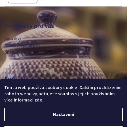
Z
á
p
Informace pro vás
a
Kontakty
t
Obchodní podmínky
í
GDPR
Kontakt
Tento web používá soubory cookie. Dalším procházením
jvanya
@
fajans.cz
tohoto webu vyjadřujete souhlas s jejich používáním..
+420604720590
Více informací
zde
.
Nastavení