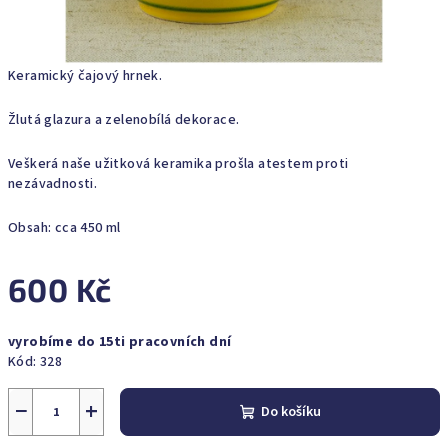
Keramický čajový hrnek.
Žlutá glazura a zelenobílá dekorace.
Veškerá naše užitková keramika prošla atestem proti
nezávadnosti.
Obsah: cca 450 ml
600 Kč
Měrná
vyrobíme do 15ti pracovních dní
cena:
Kód:
328
−
+
Do košíku