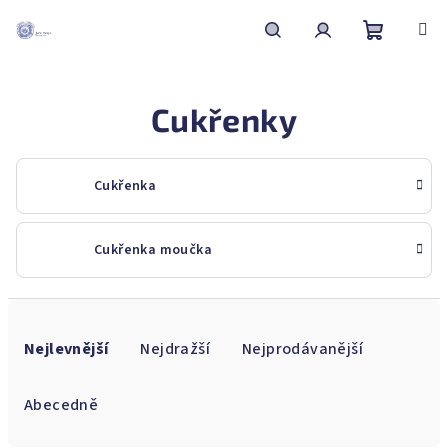
Přejít
na
obsah
Nákupní
Hledat
Přihlášení
Cukřenky
košík
Cukřenka
Cukřenka moučka
V
Ř
ý
a
Nejlevnější
Nejdražší
Nejprodávanější
p
z
i
e
Abecedně
s
n