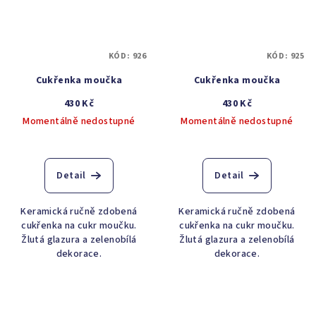
KÓD:
926
KÓD:
925
Cukřenka moučka
Cukřenka moučka
430 Kč
430 Kč
Momentálně nedostupné
Momentálně nedostupné
Detail
Detail
Keramická ručně zdobená
Keramická ručně zdobená
cukřenka na cukr moučku.
cukřenka na cukr moučku.
Žlutá glazura a zelenobílá
Žlutá glazura a zelenobílá
dekorace.
dekorace.