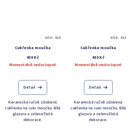
KÓD:
924
KÓD:
923
Cukřenka moučka
Cukřenka moučka
430 Kč
430 Kč
Momentálně nedostupné
Momentálně nedostupné
Detail
Detail
Keramická ručně zdobená
Keramická ručně zdobená
cukřenka na cukr moučku. Bílá
cukřenka na cukr moučku. Bílá
glazura a zelenožlutá
glazura a zelenožlutá
dekorace.
dekorace.