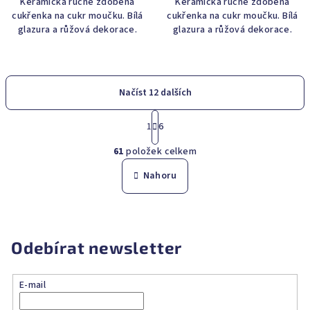
Keramická ručně zdobená
Keramická ručně zdobená
cukřenka na cukr moučku. Bílá
cukřenka na cukr moučku. Bílá
glazura a růžová dekorace.
glazura a růžová dekorace.
Načíst 12 dalších
S
1
6
t
O
r
61
položek celkem
á
v
n
l
Nahoru
k
á
o
d
v
a
á
n
c
Odebírat newsletter
í
í
p
r
E-mail
v