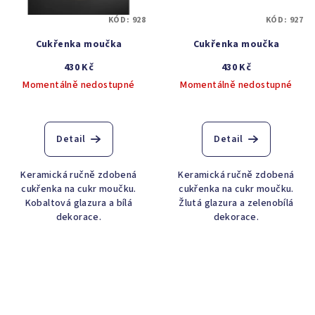
KÓD:
928
KÓD:
927
Cukřenka moučka
Cukřenka moučka
430 Kč
430 Kč
Momentálně nedostupné
Momentálně nedostupné
Detail
Detail
Keramická ručně zdobená
Keramická ručně zdobená
cukřenka na cukr moučku.
cukřenka na cukr moučku.
Kobaltová glazura a bílá
Žlutá glazura a zelenobílá
dekorace.
dekorace.