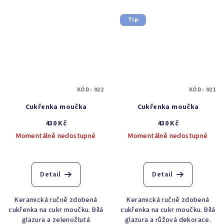
Tip
KÓD:
922
KÓD:
921
Cukřenka moučka
Cukřenka moučka
430 Kč
430 Kč
Momentálně nedostupné
Momentálně nedostupné
Detail
Detail
Keramická ručně zdobená
Keramická ručně zdobená
cukřenka na cukr moučku. Bílá
cukřenka na cukr moučku. Bílá
glazura a zelenožlutá
glazura a růžová dekorace.