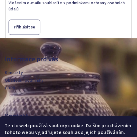
k
Vložením e-mailu souhlasíte s
podmínkami ochrany osobních
údajů
y
v
ý
Přihlásit se
p
i
Z
s
á
u
p
Informace pro vás
a
Kontakty
t
Obchodní podmínky
í
GDPR
Kontakt
Tento web používá soubory cookie. Dalším procházením
jvanya
@
fajans.cz
tohoto webu vyjadřujete souhlas s jejich používáním..
+420604720590