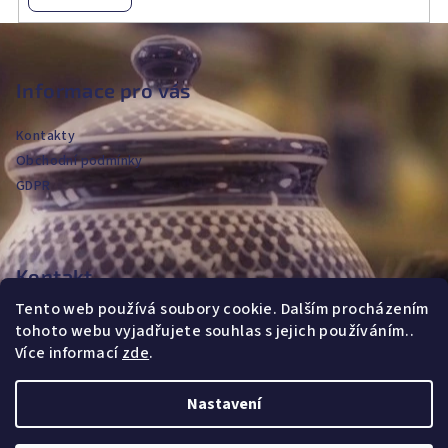
Z
á
p
Informace pro vás
a
Kontakty
t
Obchodní podmínky
í
GDPR
Kontakt
Tento web používá soubory cookie. Dalším procházením
jvanya
@
fajans.cz
tohoto webu vyjadřujete souhlas s jejich používáním..
+420604720590
Více informací
zde
.
Nastavení