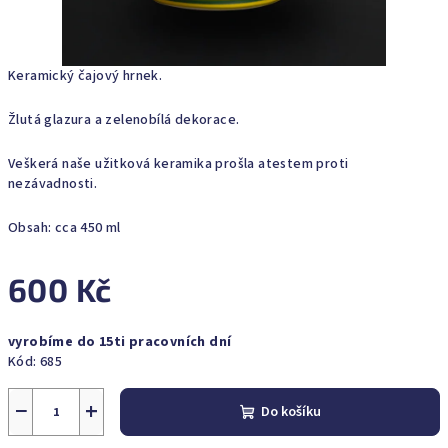
Keramický čajový hrnek.
Žlutá glazura a zelenobílá dekorace.
Veškerá naše užitková keramika prošla atestem proti
nezávadnosti.
Obsah: cca 450 ml
600 Kč
Měrná
vyrobíme do 15ti pracovních dní
cena:
Kód:
685
−
+
Do košíku