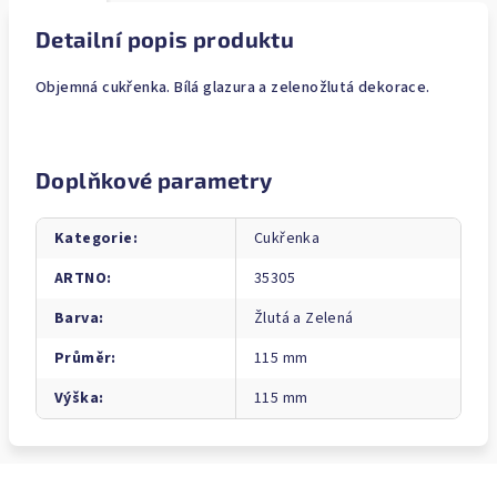
Detailní popis produktu
Objemná cukřenka. Bílá glazura a zelenožlutá dekorace.
Doplňkové parametry
Kategorie
:
Cukřenka
ARTNO
:
35305
Barva
:
Žlutá a Zelená
Průměr
:
115 mm
Výška
:
115 mm