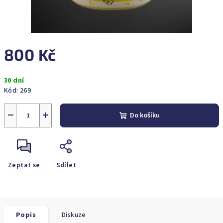
800 Kč
Měrná
30 dní
cena:
Kód:
269
−
+
Do košíku
Zeptat se
Sdílet
Popis
Diskuze