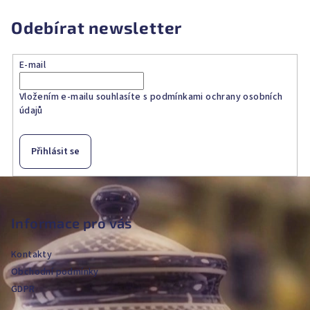
Odebírat newsletter
E-mail
Vložením e-mailu souhlasíte s
podmínkami ochrany osobních
údajů
Přihlásit se
Z
á
p
Informace pro vás
a
Kontakty
t
Obchodní podmínky
í
GDPR