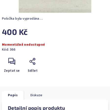
Položka byla vyprodána…
400 Kč
Měrná
Momentálně nedostupné
cena:
Kód:
366
Zeptat se
Sdílet
Popis
Diskuze
Detailní popis produktu