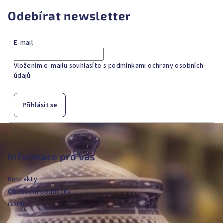
Odebírat newsletter
E-mail
Vložením e-mailu souhlasíte s
podmínkami ochrany osobních
údajů
Přihlásit se
Z
á
p
Informace pro vás
a
Kontakty
t
Obchodní podmínky
í
GDPR