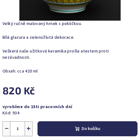
Velký ručně malovaný hrnek s pokličkou.
Bílá glazura a zelenožlutá dekorace.
Veškerá naše užitková keramika prošla atestem proti
nezávadnosti.
Obsah: cca 420 ml
820 Kč
Měrná
vyrobíme do 15ti pracovních dní
cena:
Kód:
934
−
+
Do košíku