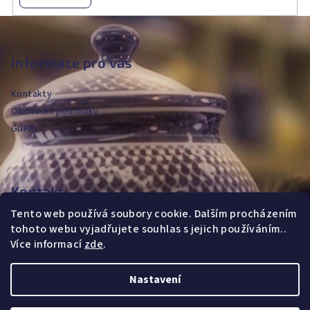
Z
á
p
Informace pro vás
a
Kontakty
t
Obchodní podmínky
í
GDPR
Kontakt
Tento web používá soubory cookie. Dalším procházením
jvanya
@
fajans.cz
tohoto webu vyjadřujete souhlas s jejich používáním..
+420604720590
Více informací
zde
.
Nastavení