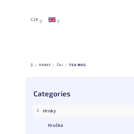
Skip
to
content
CZK
/
HRNKY
/
ČAJ
/
TEA MUG
HOME
S
i
Categories
Skip
categories
d
Hrnky
e
Hruška
b