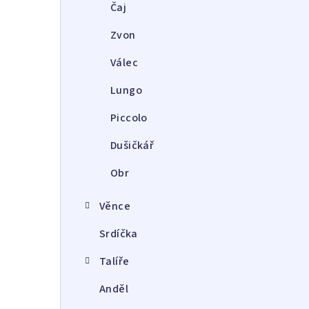
a
Čaj
r
Zvon
Válec
Lungo
Piccolo
Dušičkář
Obr
Věnce
Srdíčka
Talíře
Anděl