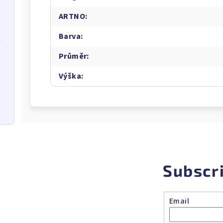
ARTNO
:
Barva
:
Průměr
:
Výška
:
Subscr
Email