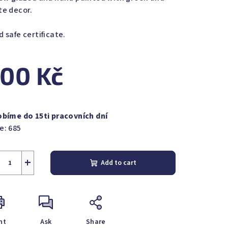
te decor.
 safe certificate.
s.
00 Kč
sure
e:
obíme do 15ti pracovních dní
e:
685
+
Add to cart
nt
Ask
Share