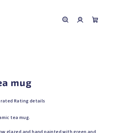
Search
Login
Shopping
cart
ea mug
 rated
Rating details
rage
duct
amic tea mug.
ing
low glazed and hand painted with green and