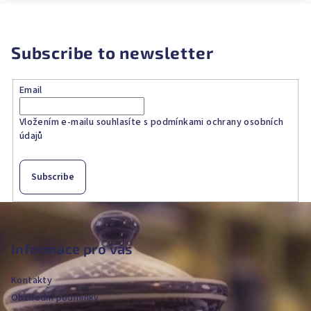
Subscribe to newsletter
Email
Vložením e-mailu souhlasíte s
podmínkami ochrany osobních
údajů
Subscribe
F
o
o
Informace pro vás
t
Kontakty
e
Obchodní podmínky
r