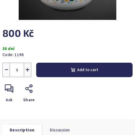
800 Kč
Measure
30 dní
price:
Code:
1146
−
+
Add to cart
Ask
Share
Description
Discussion