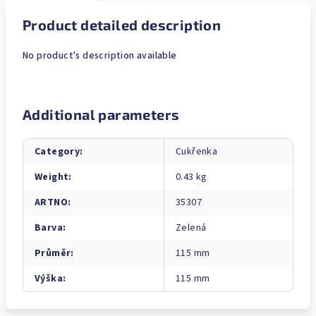
Product detailed description
No product's description available
Additional parameters
Category
:
Cukřenka
Weight
:
0.43 kg
ARTNO
:
35307
Barva
:
Zelená
Průměr
:
115 mm
Výška
:
115 mm