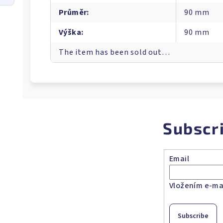
Průměr
:
90 mm
Výška
:
90 mm
The item has been sold out…
Subscr
Email
Vložením e-mai
Subscribe