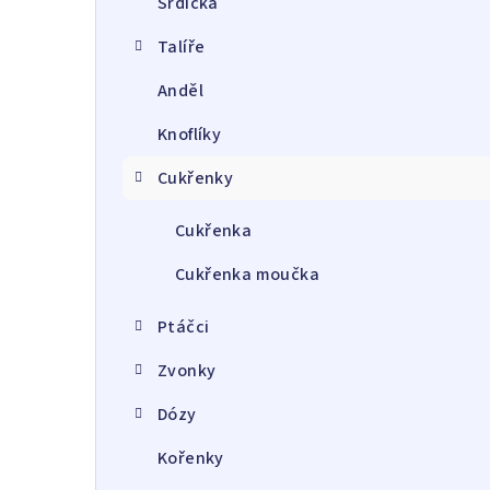
Srdíčka
a
Talíře
r
Anděl
Knoflíky
Cukřenky
Cukřenka
Cukřenka moučka
Ptáčci
Zvonky
Dózy
Kořenky