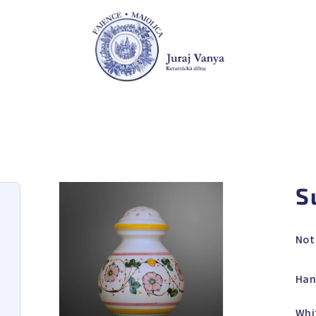
S
The
Not
ave
pro
Han
rat
is
Whi