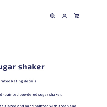
Search
Login
Shopping
cart
ugar shaker
 rated
Rating details
rage
duct
d- painted powdered sugar shaker.
ing
te glazed and hand painted with green and