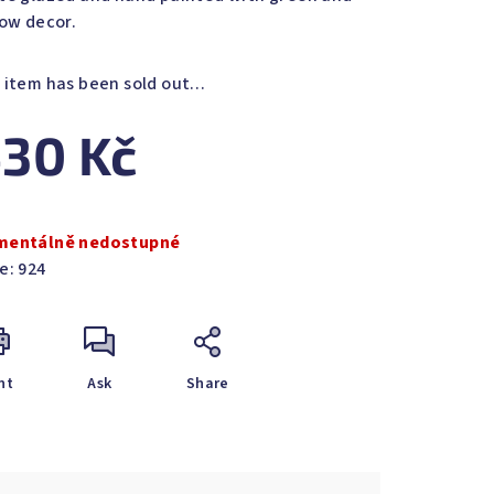
low decor.
 item has been sold out…
s.
30 Kč
sure
e:
entálně nedostupné
e:
924
nt
Ask
Share