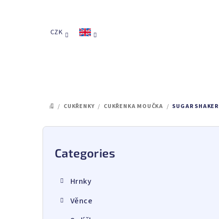
Skip
to
content
CZK
/
CUKŘENKY
/
CUKŘENKA MOUČKA
/
SUGAR SHAKER
HOME
S
i
Categories
Skip
categories
d
Hrnky
e
Věnce
b