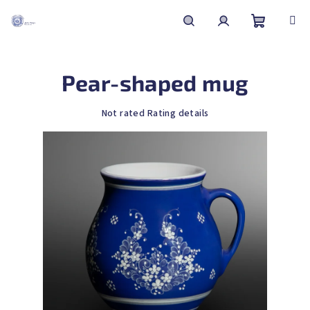
Skip
to
content
Shoppin
Search
Login
Pear-shaped mug
cart
The
Not rated
Rating details
average
product
rating
is
0,0
out
of
5
stars.