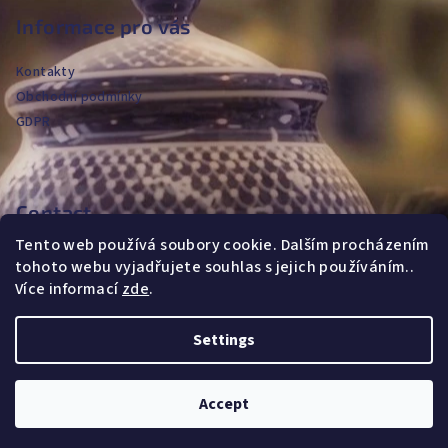
o
Informace pro vás
t
Kontakty
e
Obchodní podmínky
r
GDPR
Contact
Tento web používá soubory cookie. Dalším procházením
jvanya
@
fajans.cz
tohoto webu vyjadřujete souhlas s jejich používáním..
+420604720590
Více informací
zde
.
Settings
Copyright 2026
FAJANS MAJOLICA
. All rights reserved.
Accept
Created by Shoptet