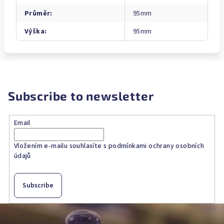
Průměr
:
95mm
Výška
:
95mm
Subscribe to newsletter
Email
Vložením e-mailu souhlasíte s
podmínkami ochrany osobních
údajů
Subscribe
F
o