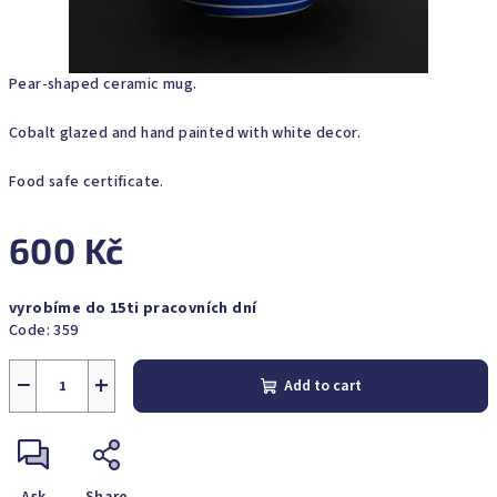
Pear-shaped ceramic mug.
Cobalt glazed and hand painted with white decor.
Food safe certificate.
600 Kč
Measure
vyrobíme do 15ti pracovních dní
price:
Code:
359
−
+
Add to cart