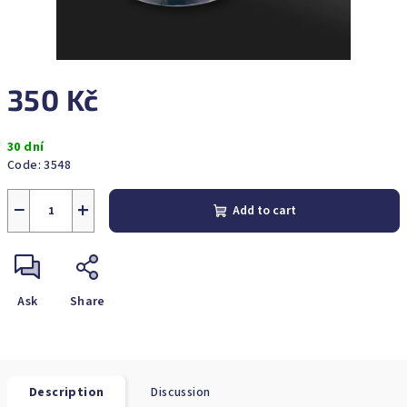
350 Kč
Measure
30 dní
price:
Code:
3548
−
+
Add to cart
Ask
Share
Description
Discussion