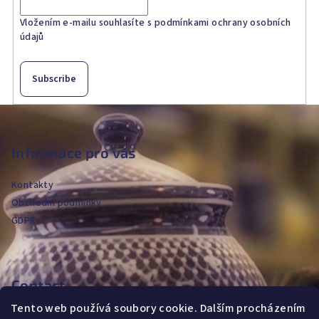
Vložením e-mailu souhlasíte s
podmínkami ochrany osobních
údajů
Subscribe
F
o
o
Informace pro vás
t
Kontakty
e
Obchodní podmínky
r
GDPR
Contact
Tento web používá soubory cookie. Dalším procházením
jvanya
@
fajans.cz