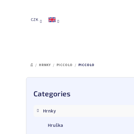
Skip
to
content
CZK
/
HRNKY
/
PICCOLO
/
PICCOLO
HOME
S
i
Categories
Skip
categories
d
Hrnky
e
Hruška
b