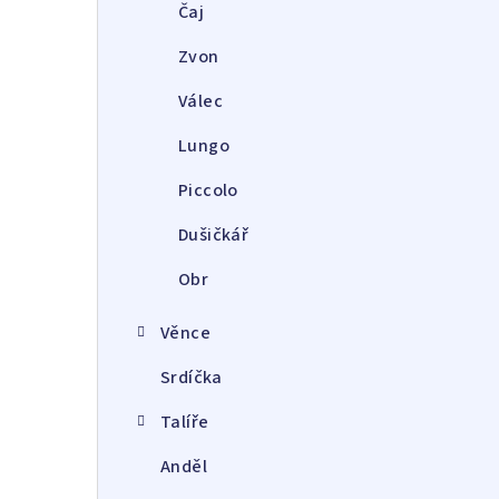
a
Čaj
r
Zvon
Válec
Lungo
Piccolo
Dušičkář
Obr
Věnce
Srdíčka
Talíře
Anděl