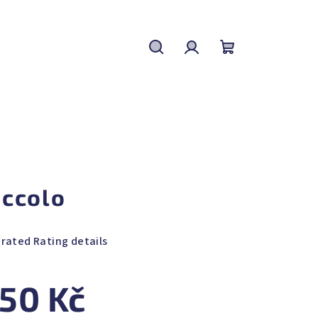
Search
Login
Shopping
cart
iccolo
 rated
Rating details
rage
duct
50 Kč
ing