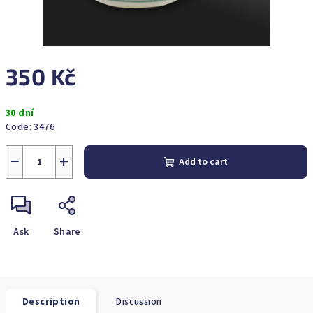
350 Kč
Measure
30 dní
price:
Code:
3476
−
+
Add to cart
Ask
Share
Description
Discussion