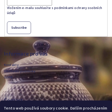
Vložením e-mailu souhlasíte s
podmínkami ochrany osobních
údajů
Subscribe
F
o
o
Informace pro vás
t
Kontakty
e
Obchodní podmínky
r
GDPR
Contact
Tento web používá soubory cookie. Dalším procházením
jvanya
@
fajans.cz