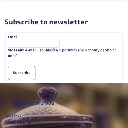
Subscribe to newsletter
Email
Vložením e-mailu souhlasíte s
podmínkami ochrany osobních
údajů
Subscribe
F
o
o
Informace pro vás
t
Kontakty
e
Obchodní podmínky
r