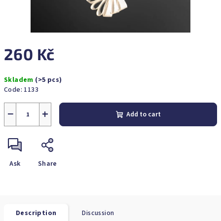
260 Kč
Measure
Skladem
(>5 pcs)
price:
Code:
1133
−
+
Add to cart
Ask
Share
Description
Discussion