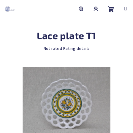
Skip
to
content
Shoppin
Search
Login
Lace plate T1
cart
The
Not rated
Rating details
average
product
rating
is
0,0
out
of
5
stars.