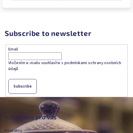
Subscribe to newsletter
Email
Vložením e-mailu souhlasíte s
podmínkami ochrany osobních
údajů
Subscribe
F
o
o
Informace pro vás
t
Kontakty