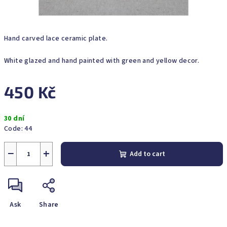
Hand carved lace ceramic plate.
White glazed and hand painted with green and yellow decor.
450 Kč
Measure
30 dní
price:
Code:
44
−
+
Add to cart
Ask
Share