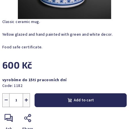
Classic ceramic mug.
Yellow glazed and hand painted with green and white decor.
Food safe certificate.
600 Kč
Measure
vyrobíme do 15ti pracovních dní
price:
Code:
1182
−
+
Add to cart