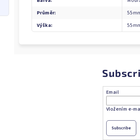
Barva
:
Modr
Průměr
:
55m
Výška
:
55m
Subscr
Email
Vložením e-mai
Subscribe