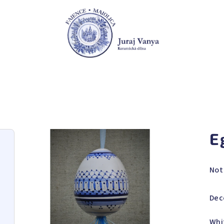
E
The
Not
ave
pro
Dec
rat
is
Whi