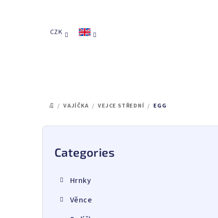
Skip
to
content
CZK
/
VAJÍČKA
/
VEJCE STŘEDNÍ
/
EGG
HOME
S
i
Categories
Skip
categories
d
Hrnky
e
Věnce
b