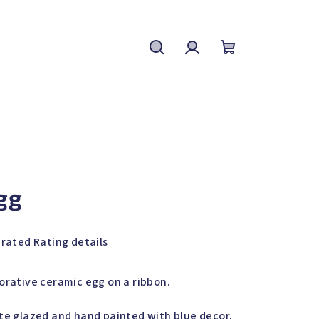
Search
Login
Shopping
cart
gg
 rated
Rating details
rage
duct
orative ceramic egg on a ribbon.
ing
te glazed and hand painted with blue decor.