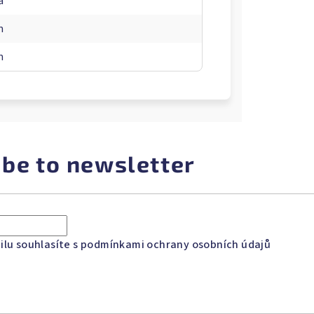
á
m
m
ibe to newsletter
lu souhlasíte s
podmínkami ochrany osobních údajů