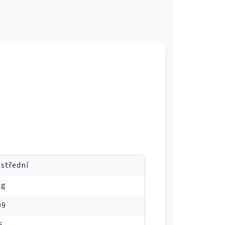
 střední
kg
09