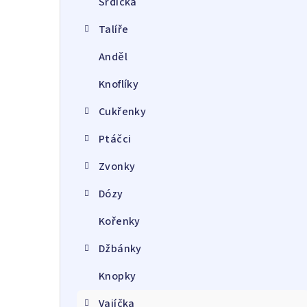
Srdíčka
a
Talíře
r
Anděl
Knoflíky
Cukřenky
Ptáčci
Zvonky
Dózy
Kořenky
Džbánky
Knopky
Vajíčka