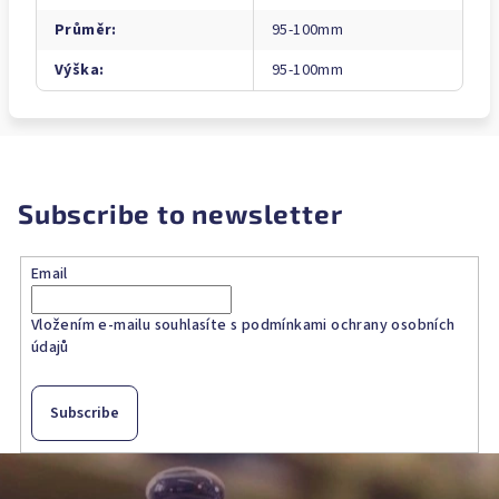
Průměr
:
95-100mm
Výška
:
95-100mm
Subscribe to newsletter
Email
Vložením e-mailu souhlasíte s
podmínkami ochrany osobních
údajů
Subscribe
F
o