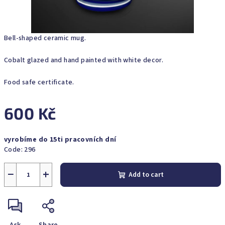
Bell-shaped ceramic mug.
Cobalt glazed and hand painted with white decor.
Food safe certificate.
600 Kč
Measure
vyrobíme do 15ti pracovních dní
price:
Code:
296
−
+
Add to cart