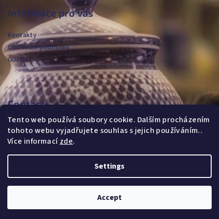
o
Informace pro vás
t
Kontakty
e
Obchodní podmínky
r
GDPR
Contact
Tento web používá soubory cookie. Dalším procházením
jvanya
@
fajans.cz
tohoto webu vyjadřujete souhlas s jejich používáním..
+420604720590
Více informací
zde
.
Settings
Copyright 2026
FAJANS MAJOLICA
. All rights reserved.
Accept
Created by Shoptet