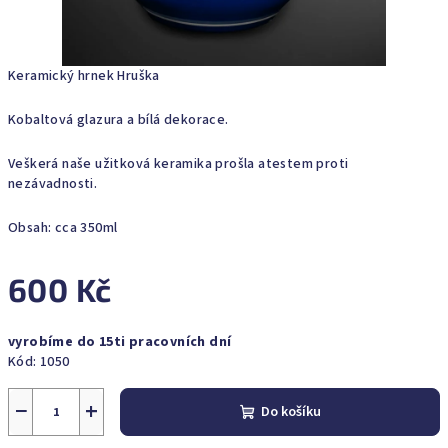
Keramický hrnek Hruška
Kobaltová glazura a bílá dekorace.
Veškerá naše užitková keramika prošla atestem proti
nezávadnosti.
Obsah: cca 350ml
600 Kč
Měrná
vyrobíme do 15ti pracovních dní
cena:
Kód:
1050
−
+
Do košíku