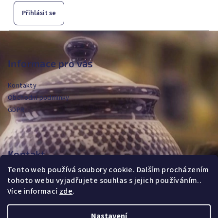
Přihlásit se
Z
á
p
Informace pro vás
a
Kontakty
t
Obchodní podmínky
í
GDPR
Kontakt
Tento web používá soubory cookie. Dalším procházením
jvanya
@
fajans.cz
tohoto webu vyjadřujete souhlas s jejich používáním..
+420604720590
Více informací
zde
.
Nastavení