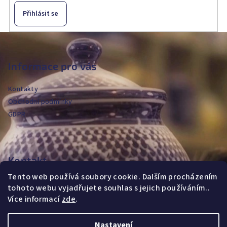
Přihlásit se
Z
á
p
Informace pro vás
a
Kontakty
t
Obchodní podmínky
í
GDPR
Kontakt
Tento web používá soubory cookie. Dalším procházením
jvanya
@
fajans.cz
tohoto webu vyjadřujete souhlas s jejich používáním..
+420604720590
Více informací
zde
.
Nastavení