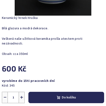
Keramický hrnek Hruška
Bílá glazura a modrá dekorace.
Veškerá naše užitková keramika prošla atestem proti
nezávadnosti.
Obsah: cca 350ml
600 Kč
Měrná
vyrobíme do 15ti pracovních dní
cena:
Kód:
345
−
+
Do košíku