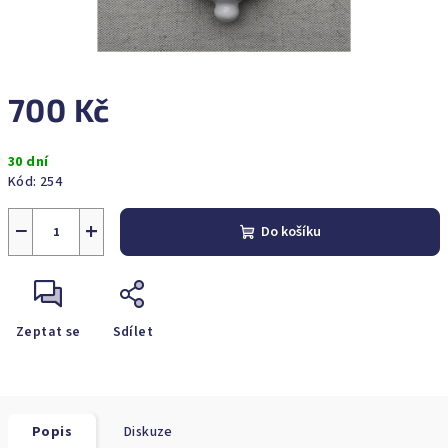
700 Kč
Měrná
30 dní
cena:
Kód:
254
−
+
Do košíku
Zeptat se
Sdílet
Popis
Diskuze