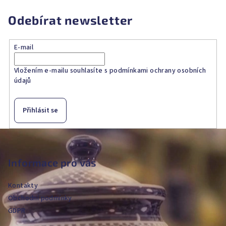
Odebírat newsletter
E-mail
Vložením e-mailu souhlasíte s
podmínkami ochrany osobních
údajů
Přihlásit se
Z
á
p
Informace pro vás
a
Kontakty
t
Obchodní podmínky
í
GDPR