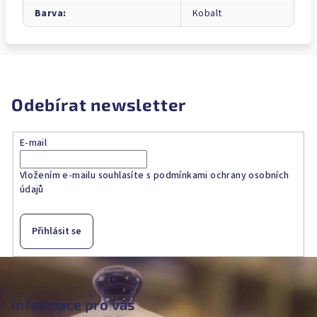
Barva
:
Kobalt
Odebírat newsletter
E-mail
Vložením e-mailu souhlasíte s
podmínkami ochrany osobních
údajů
Přihlásit se
Z
á
p
Informace pro vás