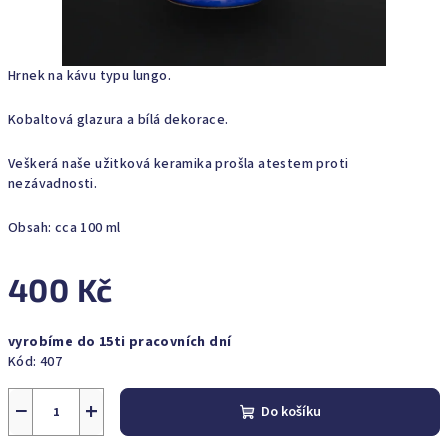
Hrnek na kávu typu lungo.
Kobaltová glazura a bílá dekorace.
Veškerá naše užitková keramika prošla atestem proti
nezávadnosti.
Obsah: cca 100 ml
400 Kč
Měrná
vyrobíme do 15ti pracovních dní
cena:
Kód:
407
−
+
Do košíku