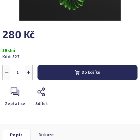
280 Kč
Měrná
30 dní
cena:
Kód:
527
−
+
Do košíku
Zeptat se
Sdílet
Popis
Diskuze