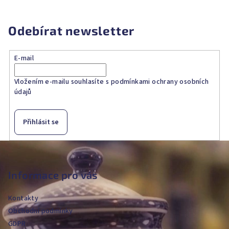
Odebírat newsletter
E-mail
Vložením e-mailu souhlasíte s
podmínkami ochrany osobních
údajů
Přihlásit se
Z
á
p
Informace pro vás
a
Kontakty
t
Obchodní podmínky
í
GDPR