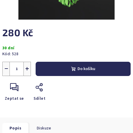
280 Kč
Měrná
30 dní
cena:
Kód:
528
−
+
Do košíku
Zeptat se
Sdílet
Popis
Diskuze