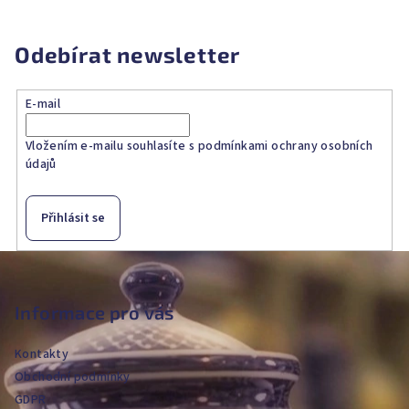
Odebírat newsletter
E-mail
Vložením e-mailu souhlasíte s
podmínkami ochrany osobních
údajů
Přihlásit se
Z
á
p
Informace pro vás
a
Kontakty
t
Obchodní podmínky
í
GDPR