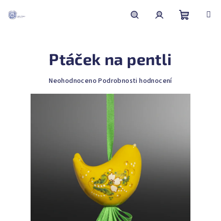
Přejít
na
obsah
Nákupní
Hledat
Přihlášení
Ptáček na pentli
košík
Průměrné
Neohodnoceno
Podrobnosti hodnocení
hodnocení
produktu
je
0,0
z
5
hvězdiček.