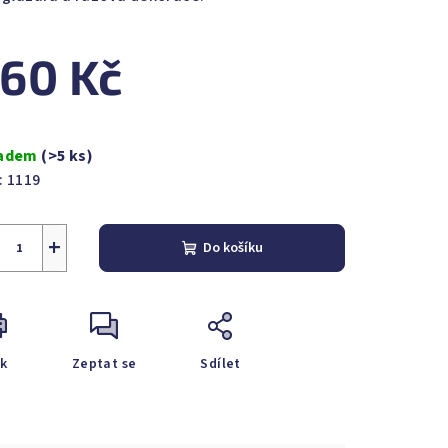
60 Kč
zdiček.
ná
a:
ladem
(>5 ks)
:
1119
+
Do košíku
sk
Zeptat se
Sdílet