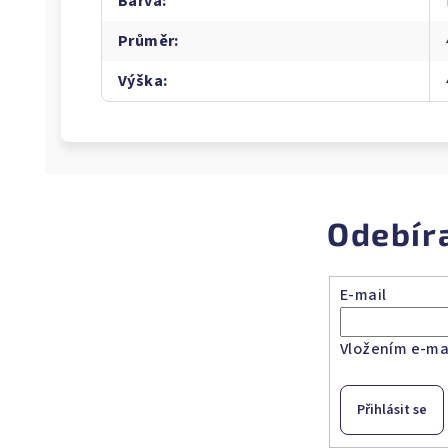
Barva
:
Průměr
:
Výška
:
Odebír
E-mail
Vložením e-mai
Přihlásit se