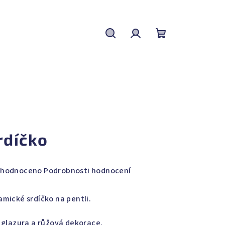
Hledat
Přihlášení
Nákupní
košík
rdíčko
měrné
hodnoceno
Podrobnosti hodnocení
nocení
duktu
amické srdíčko na pentli.
á glazura a růžová dekorace.