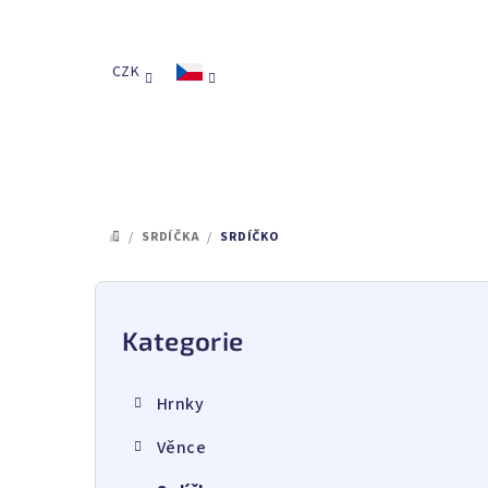
Přejít
na
obsah
CZK
/
SRDÍČKA
/
SRDÍČKO
DOMŮ
P
o
Kategorie
Přeskočit
kategorie
s
Hrnky
t
Věnce
r