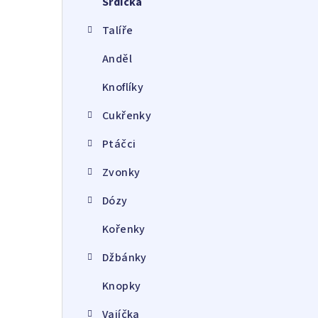
Srdíčka
a
Talíře
n
Anděl
n
Knoflíky
í
p
Cukřenky
a
Ptáčci
n
Zvonky
e
Dózy
l
Kořenky
Džbánky
Knopky
Vajíčka