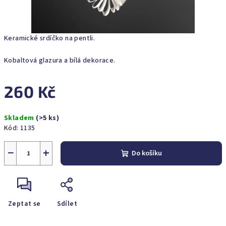
Keramické srdíčko na pentli.
Kobaltová glazura a bílá dekorace.
260 Kč
Měrná
Skladem
(>5 ks)
cena:
Kód:
1135
−
+
Do košíku
Zeptat se
Sdílet