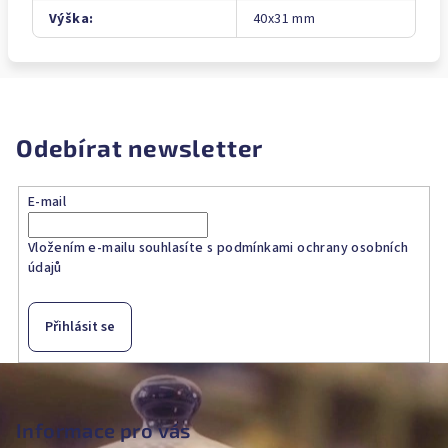
Výška
:
40x31 mm
Odebírat newsletter
E-mail
Vložením e-mailu souhlasíte s
podmínkami ochrany osobních
údajů
Přihlásit se
Z
á
p
Informace pro vás