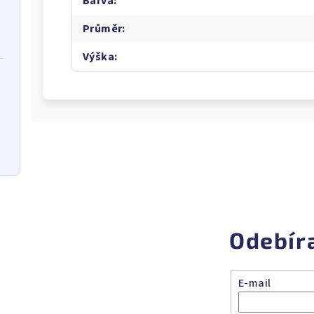
Barva
:
Průměr
:
Výška
:
Odebír
E-mail