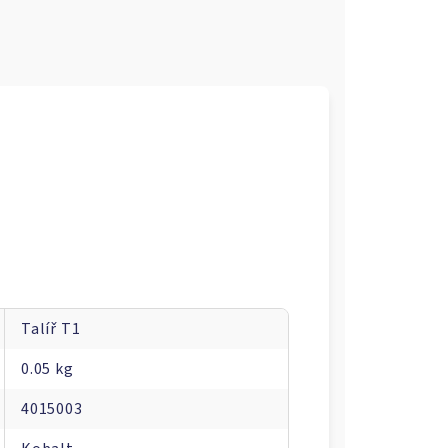
Talíř T1
0.05 kg
4015003