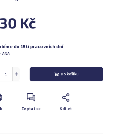
30 Kč
zdiček.
ná
a:
obíme do 15ti pracovních dní
:
868
+
Do košíku
sk
Zeptat se
Sdílet