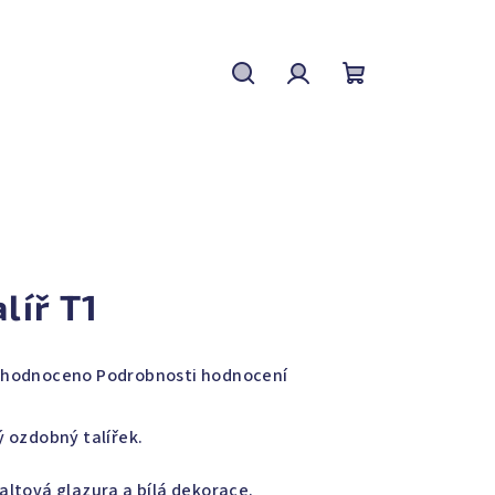
Hledat
Přihlášení
Nákupní
košík
alíř T1
měrné
hodnoceno
Podrobnosti hodnocení
nocení
duktu
ý ozdobný talířek.
altová glazura a bílá dekorace.