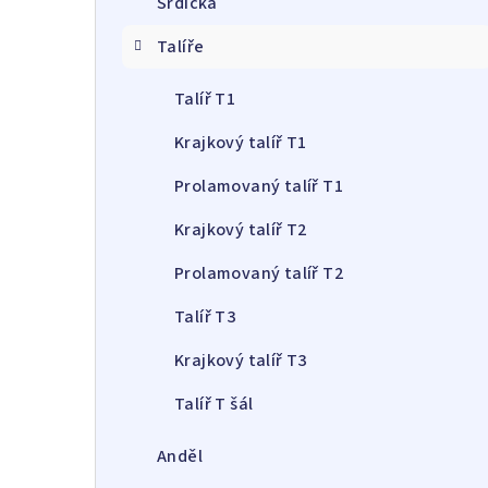
Srdíčka
a
Talíře
n
n
Talíř T1
í
Krajkový talíř T1
p
Prolamovaný talíř T1
a
Krajkový talíř T2
n
Prolamovaný talíř T2
e
Talíř T3
l
Krajkový talíř T3
Talíř T šál
Anděl