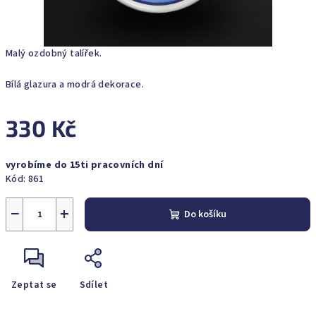
Malý ozdobný talířek.
Bílá glazura a modrá dekorace.
330 Kč
Měrná
vyrobíme do 15ti pracovních dní
cena:
Kód:
861
−
+
Do košíku
Zeptat se
Sdílet