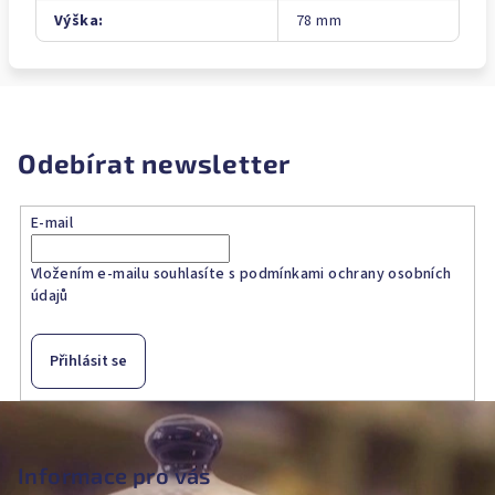
Výška
:
78 mm
Odebírat newsletter
E-mail
Vložením e-mailu souhlasíte s
podmínkami ochrany osobních
údajů
Přihlásit se
Z
á
p
Informace pro vás