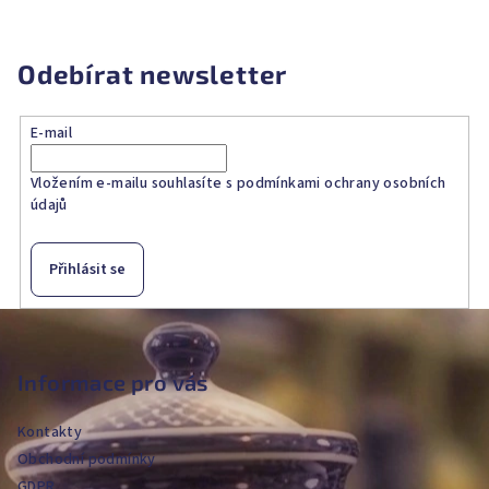
Odebírat newsletter
E-mail
Vložením e-mailu souhlasíte s
podmínkami ochrany osobních
údajů
Přihlásit se
Z
á
p
Informace pro vás
a
Kontakty
t
Obchodní podmínky
í
GDPR