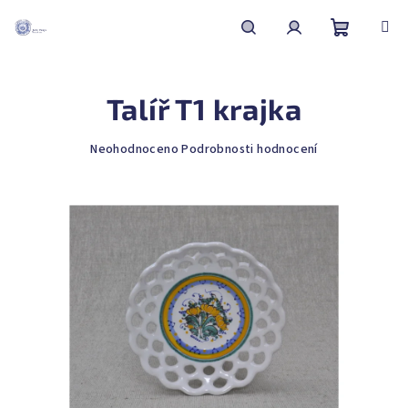
Přejít
na
obsah
Nákupní
Hledat
Přihlášení
Talíř T1 krajka
košík
Průměrné
Neohodnoceno
Podrobnosti hodnocení
hodnocení
produktu
je
0,0
z
5
hvězdiček.