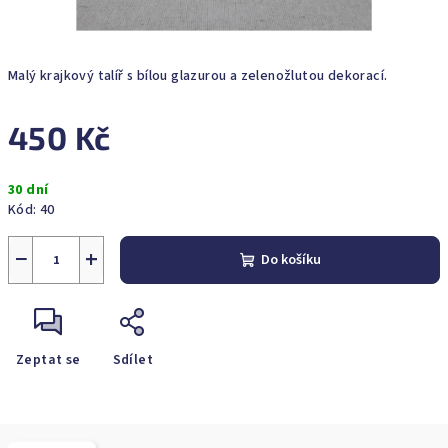
Malý krajkový talíř s bílou glazurou a zelenožlutou dekorací.
450 Kč
Měrná
30 dní
cena:
Kód:
40
−
+
Do košíku
Zeptat se
Sdílet