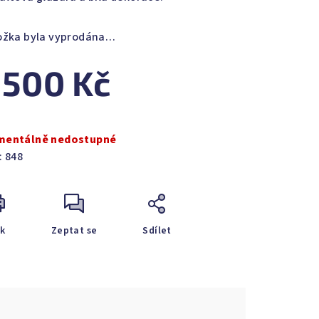
ožka byla vyprodána…
zdiček.
 500 Kč
ná
a:
entálně nedostupné
:
848
sk
Zeptat se
Sdílet