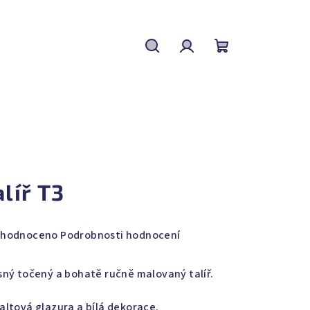
Hledat
Přihlášení
Nákupní
košík
alíř T3
měrné
hodnoceno
Podrobnosti hodnocení
nocení
duktu
sný točený a bohatě ručně malovaný talíř.
altová glazura a bílá dekorace.