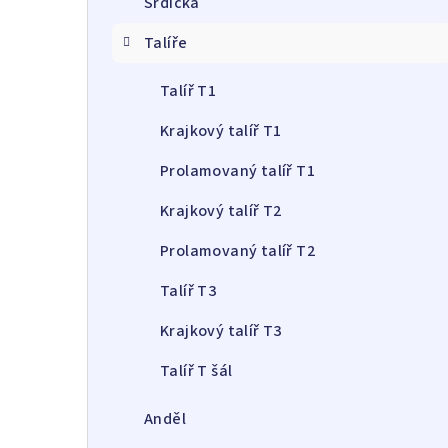
Srdíčka
a
Talíře
n
n
Talíř T1
í
Krajkový talíř T1
p
Prolamovaný talíř T1
a
Krajkový talíř T2
n
Prolamovaný talíř T2
e
Talíř T3
l
Krajkový talíř T3
Talíř T šál
Anděl