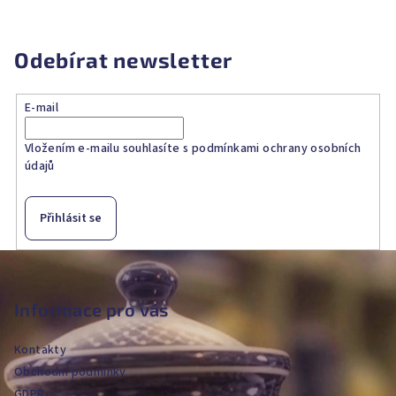
Odebírat newsletter
E-mail
Vložením e-mailu souhlasíte s
podmínkami ochrany osobních
údajů
Přihlásit se
Z
á
p
Informace pro vás
a
Kontakty
t
Obchodní podmínky
í
GDPR