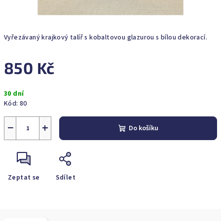
Vyřezávaný krajkový talíř s kobaltovou glazurou s bílou dekorací.
850 Kč
Měrná
30 dní
cena:
Kód:
80
−
+
Do košíku
Zeptat se
Sdílet