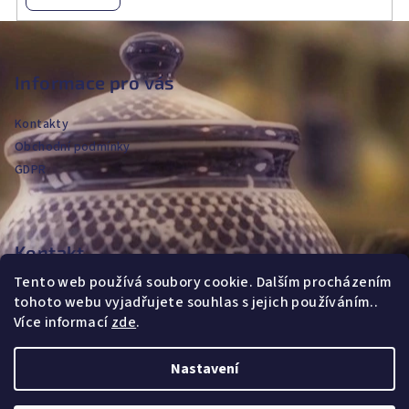
Z
á
p
Informace pro vás
a
Kontakty
t
Obchodní podmínky
í
GDPR
Kontakt
Tento web používá soubory cookie. Dalším procházením
jvanya
@
fajans.cz
tohoto webu vyjadřujete souhlas s jejich používáním..
+420604720590
Více informací
zde
.
Nastavení