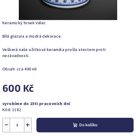
Keramický hrnek Válec
Bílá glazura a modrá dekorace.
Veškerá naše užitková keramika prošla atestem proti
nezávadnosti.
Obsah: cca 400 ml
600 Kč
Měrná
vyrobíme do 15ti pracovních dní
cena:
Kód:
1182
−
+
Do košíku