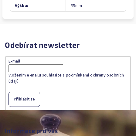
Výška
:
55mm
Odebírat newsletter
E-mail
Vložením e-mailu souhlasíte s
podmínkami ochrany osobních
údajů
Přihlásit se
Z
á
p
Informace pro vás