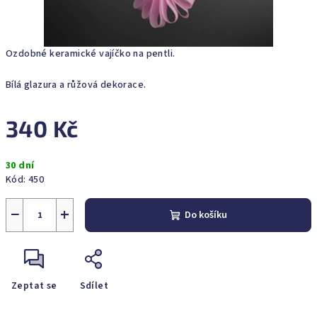
Ozdobné keramické vajíčko na pentli.
Bílá glazura a růžová dekorace.
340 Kč
Měrná
30 dní
cena:
Kód:
450
−
+
Do košíku
Zeptat se
Sdílet