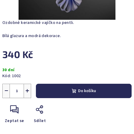
Ozdobné keramické vajíčko na pentli.
Bílá glazura a modrá dekorace.
340 Kč
Měrná
30 dní
cena:
Kód:
1002
−
+
Do košíku
Zeptat se
Sdílet