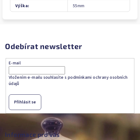
Výška
:
55mm
Odebírat newsletter
E-mail
Vložením e-mailu souhlasíte s
podmínkami ochrany osobních
údajů
Přihlásit se
Z
á
p
Informace pro vás