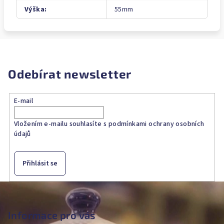
Výška
:
55mm
Odebírat newsletter
E-mail
Vložením e-mailu souhlasíte s
podmínkami ochrany osobních
údajů
Přihlásit se
Z
á
p
Informace pro vás