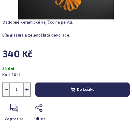
Ozdobné keramické vajíčko na pentli.
Bílá glazura a zelenožlutá dekorace.
340 Kč
Měrná
30 dní
cena:
Kód:
1011
−
+
Do košíku
Zeptat se
Sdílet