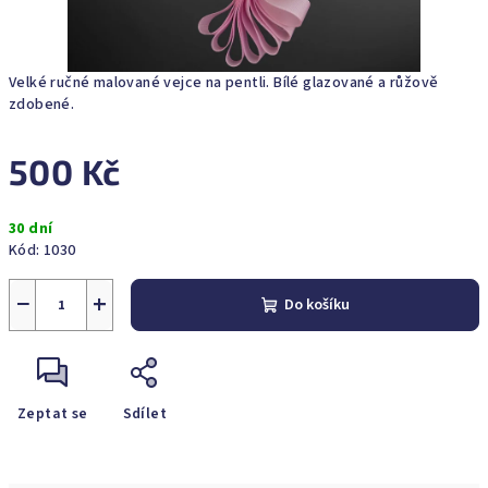
Velké ručné malované vejce na pentli. Bílé glazované a růžově
zdobené.
500 Kč
Měrná
30 dní
cena:
Kód:
1030
−
+
Do košíku
Zeptat se
Sdílet