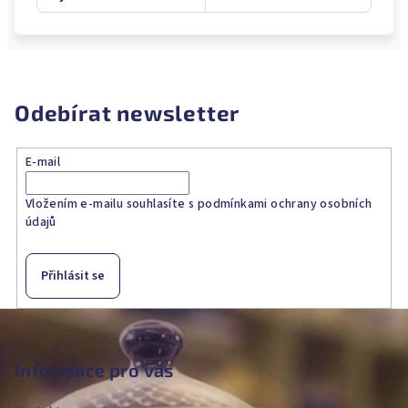
Odebírat newsletter
E-mail
Vložením e-mailu souhlasíte s
podmínkami ochrany osobních
údajů
Přihlásit se
Z
á
p
Informace pro vás
a