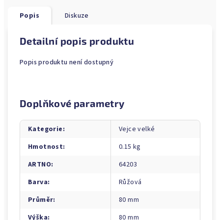
Popis
Diskuze
Detailní popis produktu
Popis produktu není dostupný
Doplňkové parametry
Kategorie
:
Vejce velké
Hmotnost
:
0.15 kg
ARTNO
:
64203
Barva
:
Růžová
Průměr
:
80 mm
Výška
:
80 mm