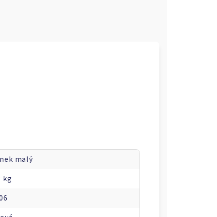
nek malý
3 kg
06