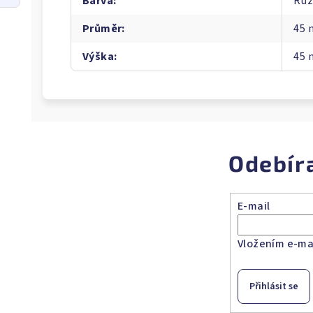
Barva
:
Růž
Průměr
:
45
Výška
:
45
Odebír
E-mail
Vložením e-mai
Přihlásit se