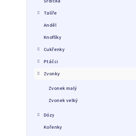
Srdíčka
a
Talíře
n
Anděl
n
Knoflíky
í
p
Cukřenky
a
Ptáčci
n
Zvonky
e
Zvonek malý
l
Zvonek velký
Dózy
Kořenky