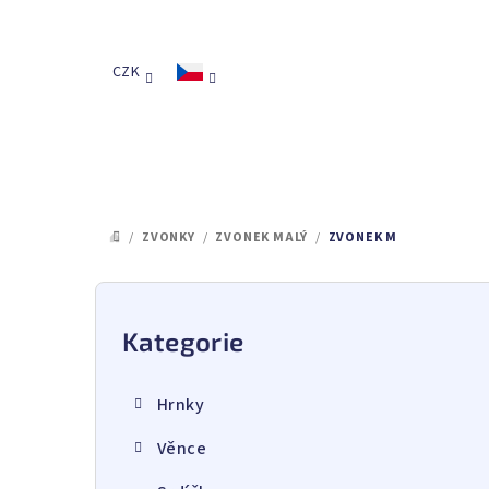
Přejít
na
obsah
CZK
/
ZVONKY
/
ZVONEK MALÝ
/
ZVONEK M
DOMŮ
P
o
Kategorie
Přeskočit
kategorie
s
Hrnky
t
Věnce
r