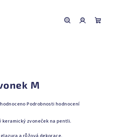
Hledat
Přihlášení
Nákupní
košík
vonek M
měrné
hodnoceno
Podrobnosti hodnocení
nocení
duktu
ý keramický zvoneček na pentli.
á glazura a růžová dekorace.