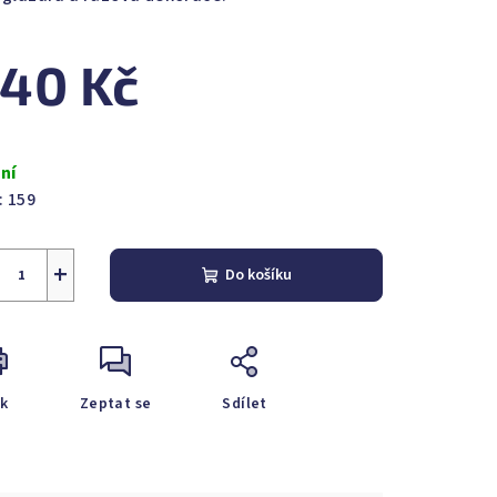
40 Kč
zdiček.
ná
a:
ní
:
159
+
Do košíku
sk
Zeptat se
Sdílet