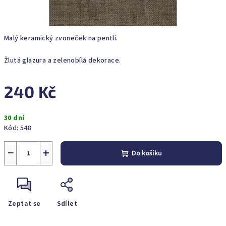
Malý keramický zvoneček na pentli.
Žlutá glazura a zelenobílá dekorace.
240 Kč
Měrná
30 dní
cena:
Kód:
548
−
+
Do košíku
Zeptat se
Sdílet