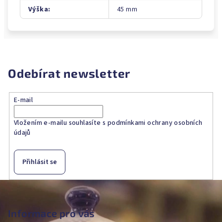
Výška
:
45 mm
Odebírat newsletter
E-mail
Vložením e-mailu souhlasíte s
podmínkami ochrany osobních
údajů
Přihlásit se
Z
á
p
Informace pro vás