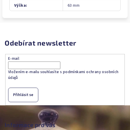
Výška
:
63 mm
Odebírat newsletter
E-mail
Vložením e-mailu souhlasíte s
podmínkami ochrany osobních
údajů
Přihlásit se
Z
á
p
Informace pro vás