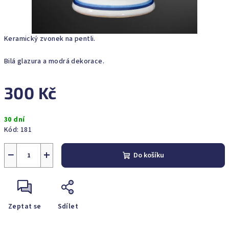
Keramický zvonek na pentli.
Bilá glazura a modrá dekorace.
300 Kč
Měrná
30 dní
cena:
Kód:
181
−
+
Do košíku
Zeptat se
Sdílet