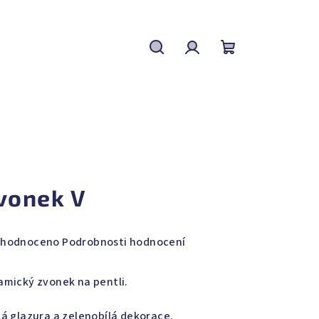
Hledat
Přihlášení
Nákupní
košík
vonek V
měrné
hodnoceno
Podrobnosti hodnocení
nocení
duktu
amický zvonek na pentli.
tá glazura a zelenobílá dekorace.