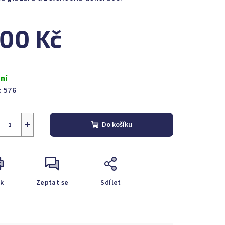
00 Kč
zdiček.
ná
a:
ní
:
576
+
Do košíku
sk
Zeptat se
Sdílet