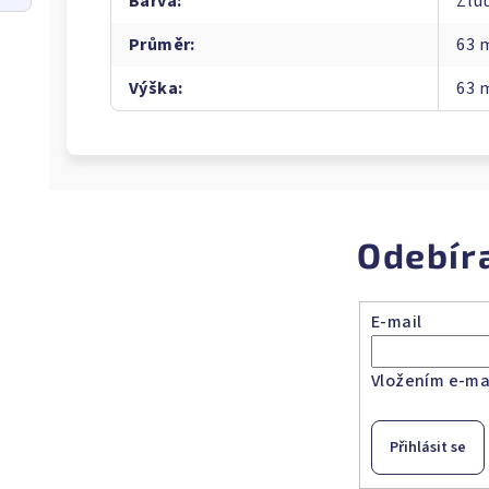
Barva
:
Žlu
Průměr
:
63
Výška
:
63
Odebír
E-mail
Vložením e-mai
Přihlásit se