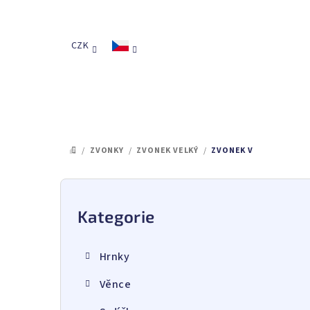
Přejít
na
obsah
CZK
/
ZVONKY
/
ZVONEK VELKÝ
/
ZVONEK V
DOMŮ
P
o
Kategorie
Přeskočit
kategorie
s
Hrnky
t
Věnce
r