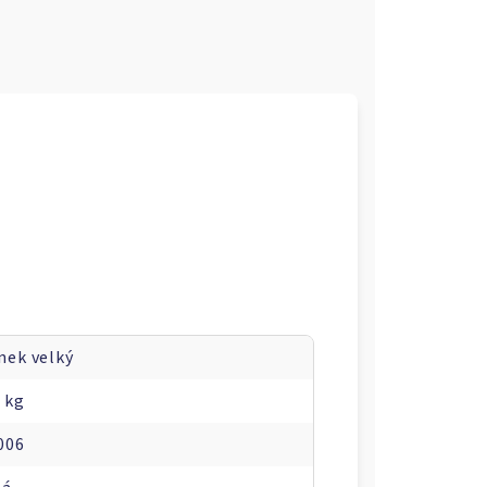
nek velký
7 kg
006