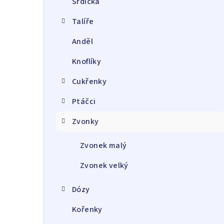
Srdíčka
a
Talíře
n
Anděl
n
Knoflíky
í
p
Cukřenky
a
Ptáčci
n
Zvonky
e
Zvonek malý
l
Zvonek velký
Dózy
Kořenky